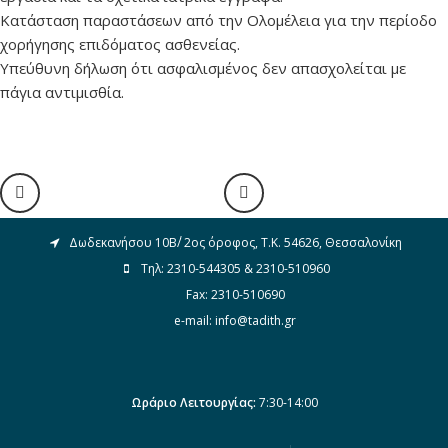
Κατάσταση παραστάσεων από την Ολομέλεια για την περίοδο
χορήγησης επιδόματος ασθενείας.
Υπεύθυνη δήλωση ότι ασφαλισμένος δεν απασχολείται με
πάγια αντιμισθία.
Δωδεκανήσου 10Β΄/ 2ος όροφος, Τ.Κ. 54626, Θεσσαλονίκη
Τηλ: 2310-544305 & 2310-510960
Fax: 2310-510690
e-mail: info@tadith.gr
Βρείτε μας στο Facebook
Ωράριο Λειτουργίας:
7:30-14:00