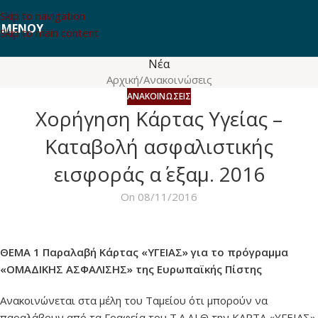
Skip to navigation
ΜΕΝΟΎ
Skip to main content
Νέα
Αρχική
Ανακοινώσεις
ΑΝΑΚΟΙΝΏΣΕΙΣ
Χορήγηση Κάρτας Υγείας –
Καταβολή ασφαλιστικής
εισφοράς α΄ εξαμ. 2016
On 08/11/2016
ΘΕΜΑ 1 Παραλαβή Κάρτας «ΥΓΕΙΑΣ» για το πρόγραμμα
«ΟΜΑΔΙΚΗΣ ΑΣΦΑΛΙΣΗΣ» της Ευρωπαϊκής Πίστης
Ανακοινώνεται στα μέλη του Ταμείου ότι μπορούν να
παραλάβουν από τα Γραφεία του Τ.Α.ΔΙ.Θ την ΚΑΡΤΑ «ΥΓΕΙΑΣ»