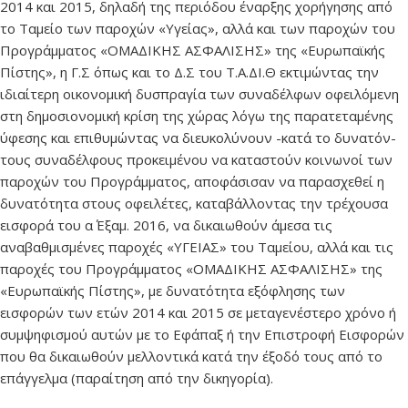
2014 και 2015, δηλαδή της περιόδου έναρξης χορήγησης από
το Ταμείο των παροχών «Υγείας», αλλά και των παροχών του
Προγράμματος «ΟΜΑΔΙΚΗΣ ΑΣΦΑΛΙΣΗΣ» της «Ευρωπαϊκής
Πίστης», η Γ.Σ όπως και το Δ.Σ του Τ.Α.ΔΙ.Θ εκτιμώντας την
ιδιαίτερη οικονομική δυσπραγία των συναδέλφων οφειλόμενη
στη δημοσιονομική κρίση της χώρας λόγω της παρατεταμένης
ύφεσης και επιθυμώντας να διευκολύνουν -κατά το δυνατόν-
τους συναδέλφους προκειμένου να καταστούν κοινωνοί των
παροχών του Προγράμματος, αποφάσισαν να παρασχεθεί η
δυνατότητα στους οφειλέτες, καταβάλλοντας την τρέχουσα
εισφορά του α΄ Εξαμ. 2016, να δικαιωθούν άμεσα τις
αναβαθμισμένες παροχές «ΥΓΕΙΑΣ» του Ταμείου, αλλά και τις
παροχές του Προγράμματος «ΟΜΑΔΙΚΗΣ ΑΣΦΑΛΙΣΗΣ» της
«Ευρωπαϊκής Πίστης», με δυνατότητα εξόφλησης των
εισφορών των ετών 2014 και 2015 σε μεταγενέστερο χρόνο ή
συμψηφισμού αυτών με το Εφάπαξ ή την Επιστροφή Εισφορών
που θα δικαιωθούν μελλοντικά κατά την έξοδό τους από το
επάγγελμα (παραίτηση από την δικηγορία).