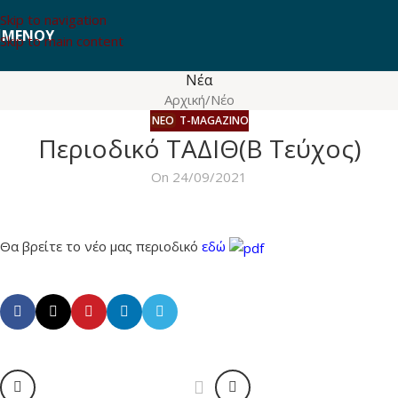
Skip to navigation
ΜΕΝΟΎ
Skip to main content
Νέα
Αρχική
Νέο
T-MAGAZINO
Περιοδικό ΤΑΔΙΘ(Β Τεύχος)
On 24/09/2021
Θα βρείτε το νέο μας περιοδικό
εδώ