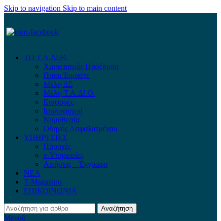
Skip to navigation
Skip to main content
ΤΟ Τ.Α.ΔΙ.Θ.
Χαιρετισμός Προέδρου
Ποιοι Έιμαστε
Μέλη ΔΣ
Μέλη Τ.Α.ΔΙ.Θ.
Εισφορές
Ισολογισμοί
Νομοθεσία
Οδηγός Ασφαλισμένου
ΥΠΗΡΕΣΙΕΣ
Παροχές
e-Yπηρεσίες
Αιτήσεις – Έγγραφα
ΝΕΑ
T-Magazino
ΕΠΙΚΟΙΝΩΝΙΑ
Αναζήτηση
Μενού