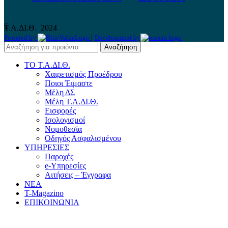
Τ.Α.ΔΙ.Θ.
2024
|
Powered by
Development by
Αναζήτηση
ΤΟ Τ.Α.ΔΙ.Θ.
Χαιρετισμός Προέδρου
Ποιοι Έιμαστε
Μέλη ΔΣ
Μέλη Τ.Α.ΔΙ.Θ.
Εισφορές
Ισολογισμοί
Νομοθεσία
Οδηγός Ασφαλισμένου
ΥΠΗΡΕΣΙΕΣ
Παροχές
e-Yπηρεσίες
Αιτήσεις – Έγγραφα
ΝΕΑ
T-Magazino
ΕΠΙΚΟΙΝΩΝΙΑ
Πλευρική στήλη