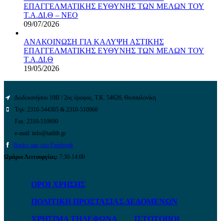
ΕΠΑΓΓΕΛΜΑΤΙΚΗΣ ΕΥΘΥΝΗΣ ΤΩΝ ΜΕΛΩΝ ΤΟΥ
Τ.Α.ΔΙ.Θ – ΝΕΟ
09/07/2026
ΑΝΑΚΟΙΝΩΣΗ ΓΙΑ ΚΑΛΥΨΗ ΑΣΤΙΚΗΣ
ΕΠΑΓΓΕΛΜΑΤΙΚΗΣ ΕΥΘΥΝΗΣ ΤΩΝ ΜΕΛΩΝ ΤΟΥ
Τ.Α.ΔΙ.Θ
19/05/2026
Δωδεκανήσου 10Β΄/ 2ος όροφος, Τ.Κ. 54626, Θεσσαλονίκη
Τηλ: 2310-544305 & 2310-510960
Fax: 2310-510690
e-mail: info@tadith.gr
Βρείτε μας στο Facebook
Ωράριο Λειτουργίας:
7:30-14:00
ΟΡΟΙ ΧΡΗΣΗΣ
ΠΟΛΙΤΙΚΗ ΠΡΟΣΤΑΣΙΑΣ ΔΕΔΟΜΕΝΩΝ
ΧΡΗΣΙΜΑ ΤΗΛΕΦΩΝΑ
ΙΣΤΟΤΟΠΟΙ