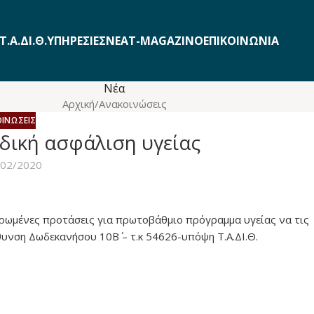
Τ.Α.ΔΙ.Θ.
ΥΠΗΡΕΣΙΕΣ
ΝΕΑ
T-MAGAZINO
ΕΠΙΚΟΙΝΩΝΙΑ
Νέα
Αρχική
Ανακοινώσεις
ΙΝΏΣΕΙΣ
δική ασφάλιση υγείας
/02/2020
ρωμένες προτάσεις για πρωτοβάθμιο πρόγραμμα υγείας να τις
θυνση Δωδεκανήσου 10Β΄ – τ.κ 54626-υπόψη Τ.Α.ΔΙ.Θ.