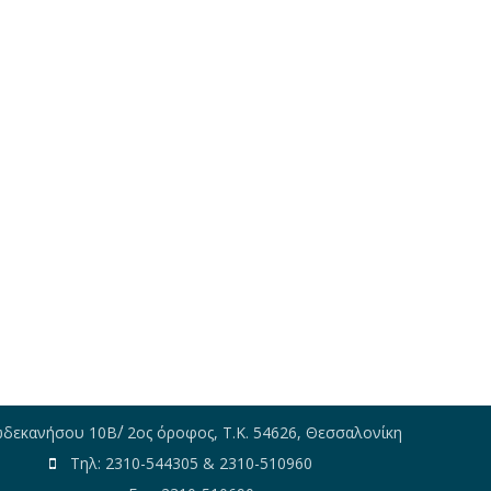
εκανήσου 10Β΄/ 2ος όροφος, Τ.Κ. 54626, Θεσσαλονίκη
Τηλ: 2310-544305 & 2310-510960